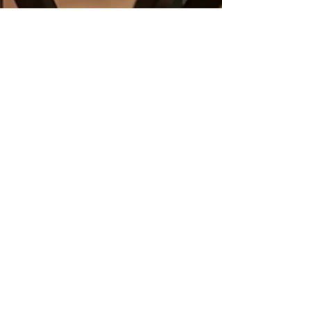
Zoé Griesser
10 févr.
3 min de lecture
Une
Collaboration
chocolatée
locale